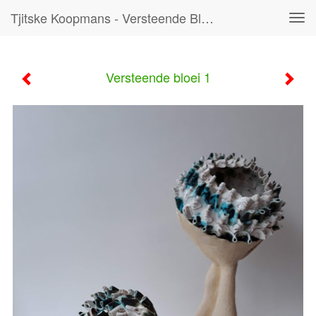
Tjitske Koopmans - Versteende Bloei 1
Tog
navi
Versteende bloei 1