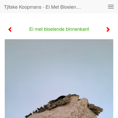
Tjitske Koopmans - Ei Met Bloeiende Binnenkant
Tog
navi
Ei met bloeiende binnenkant